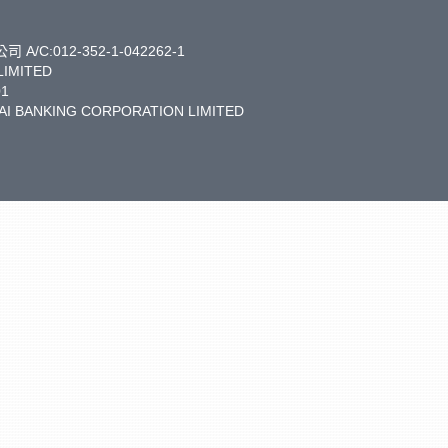
:012-352-1-042262-1
LIMITED
1
I BANKING CORPORATION LIMITED