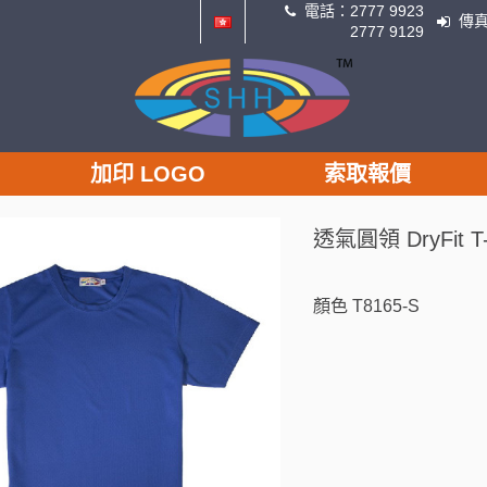
電話：
2777 9923
傳
2777 9129
加印 LOGO
索取報價
透氣圓領 DryFit T-S
顏色
T8165-S