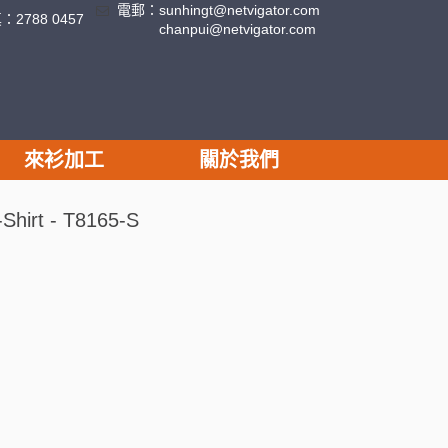
電郵：
sunhingt@netvigator.com
真：
2788 0457
chanpui@netvigator.com
來衫加工
關於我們
hirt - T8165-S