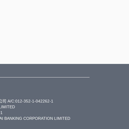
:012-352-1-042262-1
LIMITED
1
I BANKING CORPORATION LIMITED